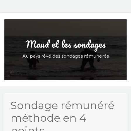
Maud et les sondages
Au pays rêvé des sondages rémunérés
Sondage rémunéré
méthode en 4
points